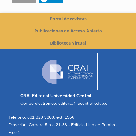
Portal de revistas
Publicaciones de Acceso Abierto
Biblioteca Virtual
CRAI Editorial Universidad Central
Correo electrónico: editorial@ucentral.edu.co
Teléfono: 601 323 9868, ext. 1556
Dirección: Carrera 5 n.o 21-38 - Edificio Lino de Pombo -
Piso 1