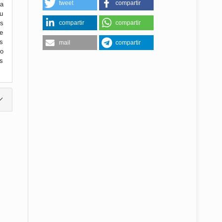
tweet
compartir
ra
su
compartir
compartir
s
de
s
mail
compartir
o
as