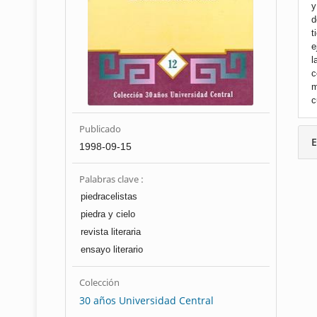
y
d
t
e
l
c
m
c
Publicado
E
1998-09-15
Palabras clave :
piedracelistas
piedra y cielo
revista literaria
ensayo literario
Colección
30 años Universidad Central