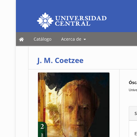
Catálogo
Acerca de
J. M. Coetzee
Ósc
Unive
S
E