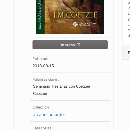
e
l
L
y
c
m
d
Impreso
E
Publicado
2013-09-15
Palabras clave :
Seminario Tres Días con Coetzee
Coetzee
Colección
Un año, un autor
Categorías