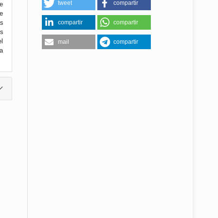
tweet
compartir
de
de
compartir
compartir
as
s
el
mail
compartir
ra