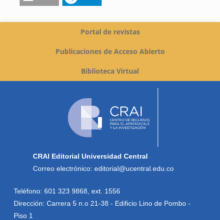
Portal de revistas
Publicaciones de Acceso Abierto
Biblioteca Virtual
CRAI Editorial Universidad Central
Correo electrónico: editorial@ucentral.edu.co
Teléfono: 601 323 9868, ext. 1556
Dirección: Carrera 5 n.o 21-38 - Edificio Lino de Pombo -
Piso 1