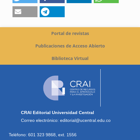
Portal de revistas
Publicaciones de Acceso Abierto
Biblioteca Virtual
CRAI Editorial Universidad Central
Correo electrónico: editorial@ucentral.edu.co
Teléfono: 601 323 9868, ext. 1556