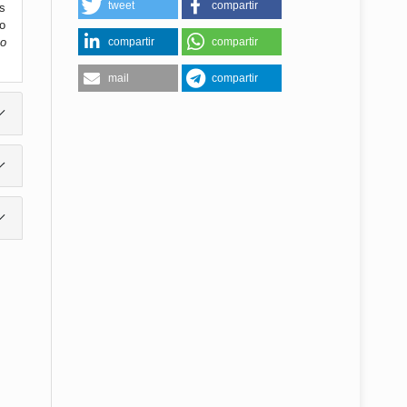
tweet
compartir
os
o
compartir
compartir
o
mail
compartir