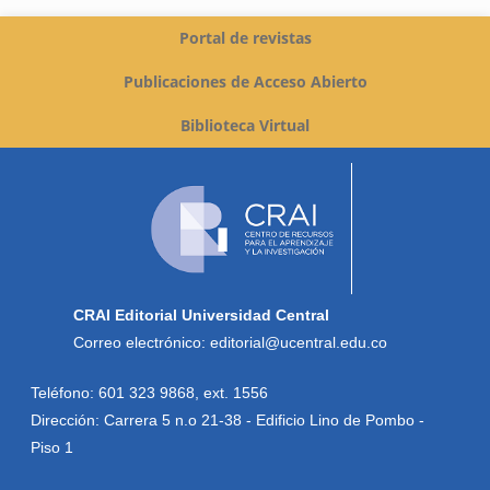
Portal de revistas
Publicaciones de Acceso Abierto
Biblioteca Virtual
CRAI Editorial Universidad Central
Correo electrónico: editorial@ucentral.edu.co
Teléfono: 601 323 9868, ext. 1556
Dirección: Carrera 5 n.o 21-38 - Edificio Lino de Pombo -
Piso 1