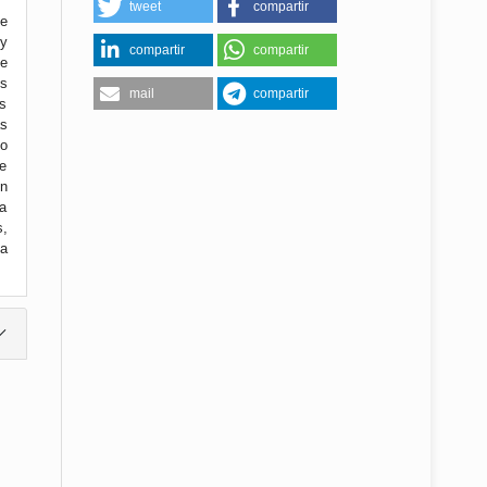
tweet
compartir
de
 y
compartir
compartir
e
os
mail
compartir
s
as
o
de
on
ía
s,
a