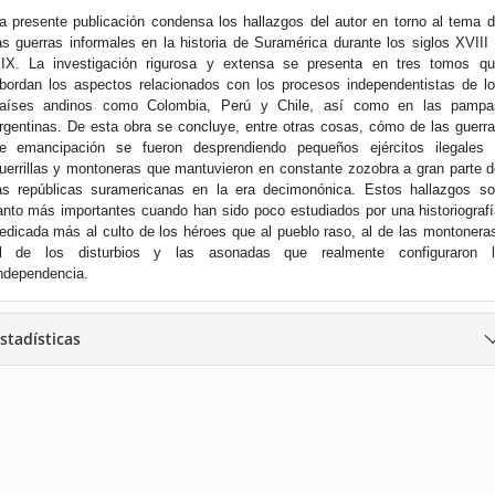
a presente publicación condensa los hallazgos del autor en torno al tema 
as guerras informales en la historia de Suramérica durante los siglos XVIII
IX. La investigación rigurosa y extensa se presenta en tres tomos qu
bordan los aspectos relacionados con los procesos independentistas de l
aíses andinos como Colombia, Perú y Chile, así como en las pampa
rgentinas. De esta obra se concluye, entre otras cosas, cómo de las guerr
e emancipación se fueron desprendiendo pequeños ejércitos ilegales 
uerrillas y montoneras que mantuvieron en constante zozobra a gran parte 
as repúblicas suramericanas en la era decimonónica. Estos hallazgos s
anto más importantes cuando han sido poco estudiados por una historiograf
edicada más al culto de los héroes que al pueblo raso, al de las montonera
l de los disturbios y las asonadas que realmente configuraron l
ndependencia.
stadísticas