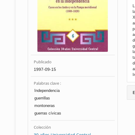
L
l
X
a
p
a
d
g
l
t
Publicado
d
1997-09-15
a
I
Palabras clave :
Independencia
E
guerrillas
montoneras
guerras cívicas
Colección
30 años Universidad Central